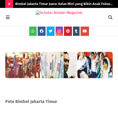
Bimbel Jakarta Timur Juara: Kelas Mini yang Bikin Anak Fokus
Rad
dan Berprestasi
H
O
T
P
O
S
T
S
Peta Bimbel Jakarta Timur