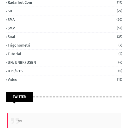
Radarhot Com
(11)
SD
(29)
SMA
(50)
SMP
(57)
Soal
(27)
Trigonometri
(2)
Tutorial
(3)
UN/UNBK/USBN
(4)
UTS/PTS
(6)
Video
(12)
TWITTER