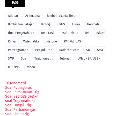
TAGS
Aljabar
Aritmatika
Bimbel Jakarta Timur
Bimbingan Belajar
Biologi
CPNS
Fisika
Geometri
Ilmu Pengetahuan
Inspirasi
instituteistic
IPA
Islami
Kimia
Matematika
Metode
PAT PAS UAS
Pemrograman
Pengukuran
Radarhot com
SD
SMA
SMP
Soal
Trigonometri
Tutorial
UN/UNBK/USBN
UTS/PTS
video
Trigonometri
Soal Pythagoras
Soal Persamaan Trig.
Soal Segitiga Segi-n
soal Trig. Analitika
Soal Fungsi Trig.
Soal Perbandingan
Soal Limit Trig.