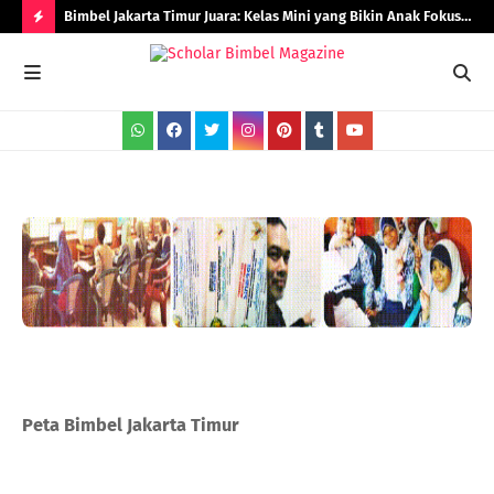
Bimbel Jakarta Timur Juara: Kelas Mini yang Bikin Anak Fokus
Rad
dan Berprestasi
H
O
T
P
O
S
T
S
Peta Bimbel Jakarta Timur