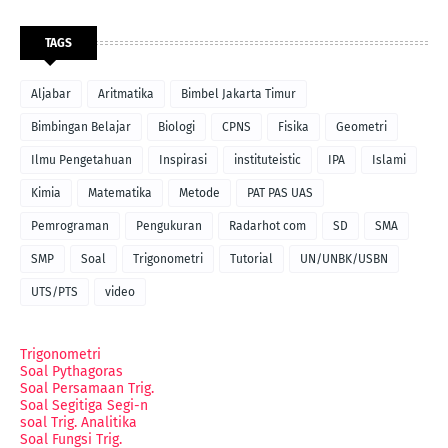
TAGS
Aljabar
Aritmatika
Bimbel Jakarta Timur
Bimbingan Belajar
Biologi
CPNS
Fisika
Geometri
Ilmu Pengetahuan
Inspirasi
instituteistic
IPA
Islami
Kimia
Matematika
Metode
PAT PAS UAS
Pemrograman
Pengukuran
Radarhot com
SD
SMA
SMP
Soal
Trigonometri
Tutorial
UN/UNBK/USBN
UTS/PTS
video
Trigonometri
Soal Pythagoras
Soal Persamaan Trig.
Soal Segitiga Segi-n
soal Trig. Analitika
Soal Fungsi Trig.