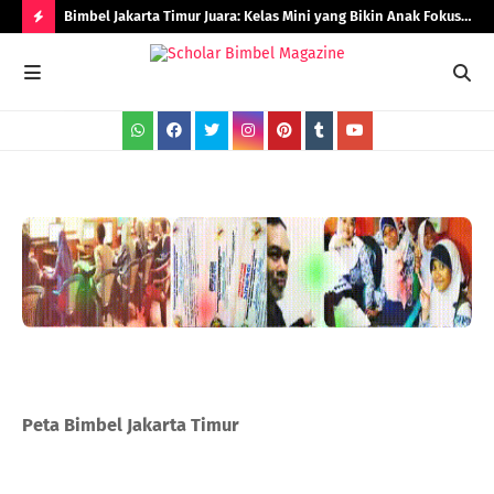
Bimbel Jakarta Timur Juara: Kelas Mini yang Bikin Anak Fokus
Rad
dan Berprestasi
H
O
T
P
O
S
T
S
Peta Bimbel Jakarta Timur