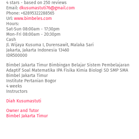
4
stars - based on
250
reviews
Email:
dkusumastuti76@gmail.com
Phone:
+62895322288565
Url:
www.bimbeles.com
Hours:
Sat-Sun 08:00am - 17:30pm
Mon-Fri 08:00am - 20:30pm
Cash
Jl. Wijaya Kusuma I, Durensawit, Malaka Sari
Jakarta
,
Jakarta Indonesia
13460
IDR500000
Bimbel Jakarta Timur Bimbingan Belajar Sistem Pembelajaran
Adaptif Soal Matematika IPA Fisika Kimia Biologi SD SMP SMA
Bimbel Jakarta Timur
Institute Pertanian Bogor
4 weeks
Instructors
Diah Kusumastuti
Owner and Tutor
Bimbel Jakarta Timur