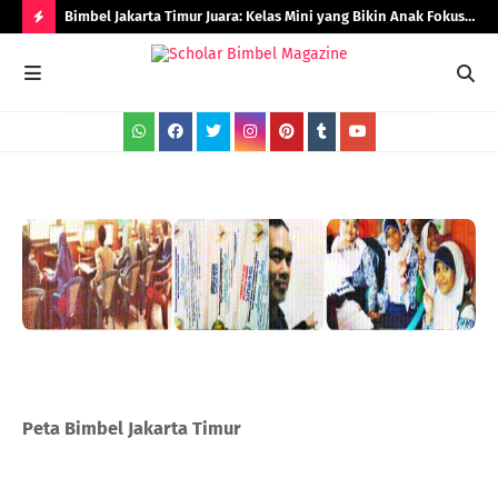
Bimbel Jakarta Timur Juara: Kelas Mini yang Bikin Anak Fokus
Rad
dan Berprestasi
H
O
T
P
O
S
T
S
Peta Bimbel Jakarta Timur