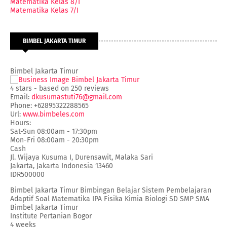
Matematika Kelas 8/I
Matematika Kelas 7/I
BIMBEL JAKARTA TIMUR
Bimbel Jakarta Timur
4
stars - based on
250
reviews
Email:
dkusumastuti76@gmail.com
Phone:
+62895322288565
Url:
www.bimbeles.com
Hours:
Sat-Sun 08:00am - 17:30pm
Mon-Fri 08:00am - 20:30pm
Cash
Jl. Wijaya Kusuma I, Durensawit, Malaka Sari
Jakarta
,
Jakarta Indonesia
13460
IDR500000
Bimbel Jakarta Timur Bimbingan Belajar Sistem Pembelajaran
Adaptif Soal Matematika IPA Fisika Kimia Biologi SD SMP SMA
Bimbel Jakarta Timur
Institute Pertanian Bogor
4 weeks