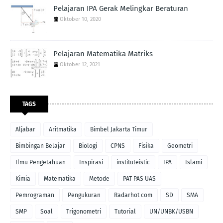
Pelajaran IPA Gerak Melingkar Beraturan
Oktober 10, 2020
Pelajaran Matematika Matriks
Oktober 12, 2021
TAGS
Aljabar
Aritmatika
Bimbel Jakarta Timur
Bimbingan Belajar
Biologi
CPNS
Fisika
Geometri
Ilmu Pengetahuan
Inspirasi
instituteistic
IPA
Islami
Kimia
Matematika
Metode
PAT PAS UAS
Pemrograman
Pengukuran
Radarhot com
SD
SMA
SMP
Soal
Trigonometri
Tutorial
UN/UNBK/USBN