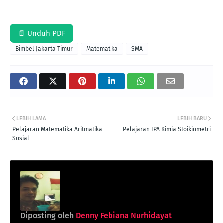
📄 Unduh PDF
Bimbel Jakarta Timur
Matematika
SMA
LEBIH LAMA
LEBIH BARU
Pelajaran Matematika Aritmatika
Pelajaran IPA Kimia Stoikiometri
Sosial
Diposting oleh
Denny Febiana Nurhidayat