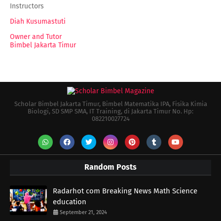
Instructors
Diah Kusumastuti
Owner and Tutor
Bimbel Jakarta Timur
Scholar Bimbel Jakarta Timur, Bimbel Matematika IPA, Fisika Kimia
Biologi, SD SMP SMA, IT Training, di Jakarta Timur No. Hp:
082210027724
Random Posts
Radarhot com Breaking News Math Science
education
September 21, 2024