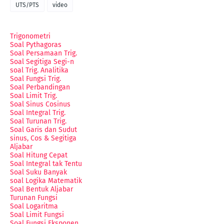
UTS/PTS
video
Trigonometri
Soal Pythagoras
Soal Persamaan Trig.
Soal Segitiga Segi-n
soal Trig. Analitika
Soal Fungsi Trig.
Soal Perbandingan
Soal Limit Trig.
Soal Sinus Cosinus
Soal Integral Trig.
Soal Turunan Trig.
Soal Garis dan Sudut
sinus, Cos & Segitiga
Aljabar
Soal Hitung Cepat
Soal Integral tak Tentu
Soal Suku Banyak
soal Logika Matematik
Soal Bentuk Aljabar
Turunan Fungsi
Soal Logaritma
Soal Limit Fungsi
Soal Fungsi Eksponen