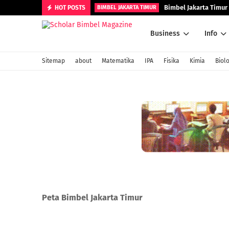
Bimbel Jakarta Timur 
HOT POSTS
BIMBEL JAKARTA TIMUR
Business
Info
Sitemap
about
Matematika
IPA
Fisika
Kimia
Biolo
Peta Bimbel Jakarta Timur