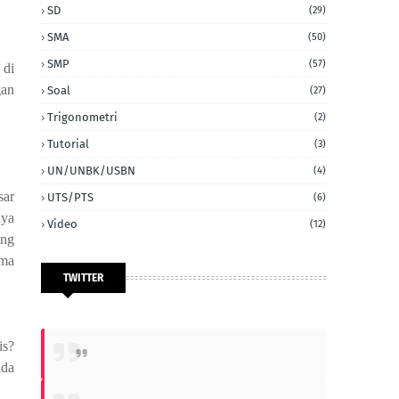
SD
(29)
SMA
(50)
SMP
(57)
 di
gan
Soal
(27)
Trigonometri
(2)
Tutorial
(3)
UN/UNBK/USBN
(4)
sar
UTS/PTS
(6)
nya
Video
(12)
ang
ama
TWITTER
s? 
da 