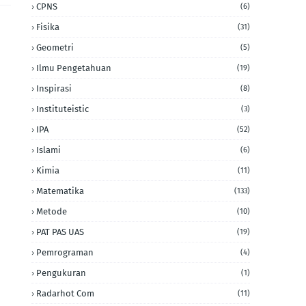
CPNS
(6)
Fisika
(31)
Geometri
(5)
Ilmu Pengetahuan
(19)
Inspirasi
(8)
Instituteistic
(3)
IPA
(52)
Islami
(6)
Kimia
(11)
Matematika
(133)
Metode
(10)
PAT PAS UAS
(19)
Pemrograman
(4)
Pengukuran
(1)
Radarhot Com
(11)