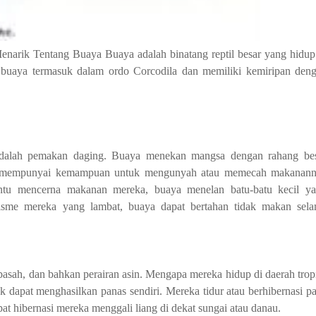
narik Tentang Buaya Buaya adalah binatang reptil besar yang hidup
is buaya termasuk dalam ordo Corcodila dan memiliki kemiripan den
adalah pemakan daging. Buaya menekan mangsa dengan rahang be
ak mempunyai kemampuan untuk mengunyah atau memecah makanan
antu mencerna makanan mereka, buaya menelan batu-batu kecil y
isme mereka yang lambat, buaya dapat bertahan tidak makan sel
asah, dan bahkan perairan asin. Mengapa mereka hidup di daerah tropi
dapat menghasilkan panas sendiri. Mereka tidur atau berhibernasi pa
t hibernasi mereka menggali liang di dekat sungai atau danau. 