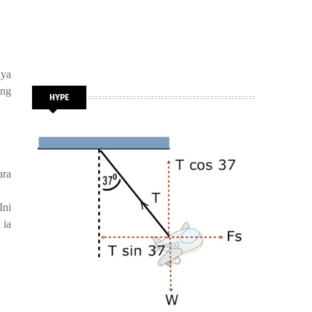
ya 
ng 
HYPE
ara
ni 
ia 