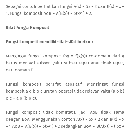
Sebagai contoh perhatikan fungsi A(x) = 5x + 2 dan B(x) = x +
1. Fungsi komposit AoB = A(B(x)) = 5(x+1) + 2.
Sifat Fungsi Komposit
Fungsi komposit memiliki sifat-sifat berikut:
Mengingat fungsi komposit fog = f(g(x)) co-domain dari g
harus menjadi subset, yaitu subset tepat atau tidak tepat,
dari domain f
Fungsi komposit bersifat asosiatif. Mengingat fungsi
komposit a o b o c urutan operasi tidak relevan yaitu (a o b)
o c = a o (b o c).
Fungsi komposit tidak komutatif. Jadi AoB tidak sama
dengan BoA. Menggunakan contoh A(x) = 5x + 2 dan B(x) = x
+ 1 AoB = A(B(x)) = 5(x+1) + 2 sedangkan BoA = B(A(x)) = ( 5x +