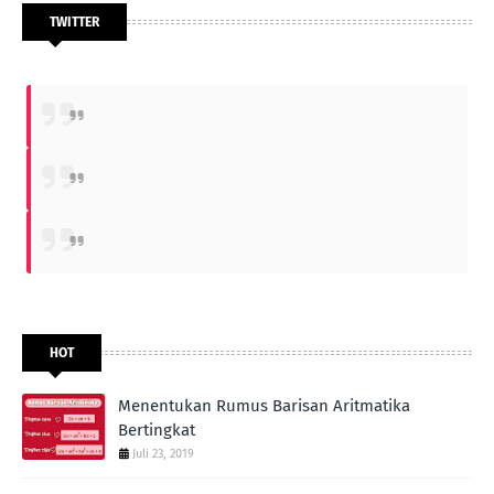
TWITTER
HOT
Menentukan Rumus Barisan Aritmatika
Bertingkat
Juli 23, 2019