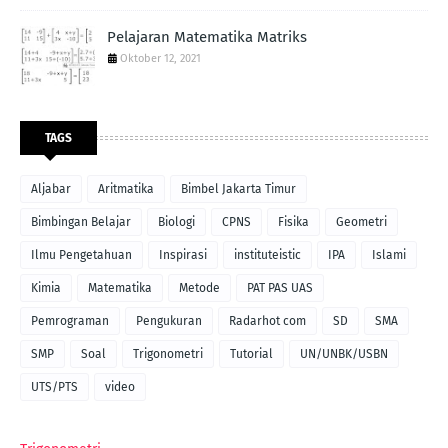
Pelajaran Matematika Matriks
Oktober 12, 2021
TAGS
Aljabar
Aritmatika
Bimbel Jakarta Timur
Bimbingan Belajar
Biologi
CPNS
Fisika
Geometri
Ilmu Pengetahuan
Inspirasi
instituteistic
IPA
Islami
Kimia
Matematika
Metode
PAT PAS UAS
Pemrograman
Pengukuran
Radarhot com
SD
SMA
SMP
Soal
Trigonometri
Tutorial
UN/UNBK/USBN
UTS/PTS
video