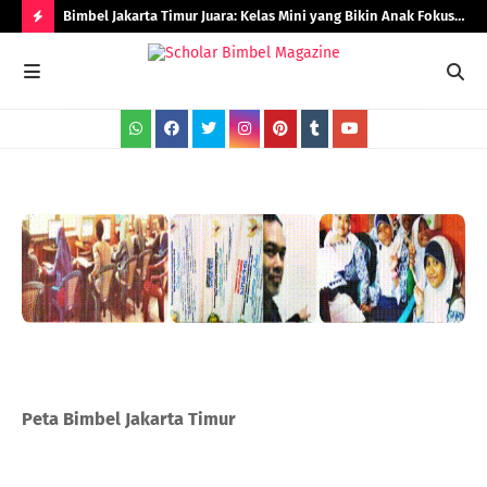
Bimbel Jakarta Timur Juara: Kelas Mini yang Bikin Anak Fokus
Rad
dan Berprestasi
H
O
T
P
O
S
T
S
Peta Bimbel Jakarta Timur