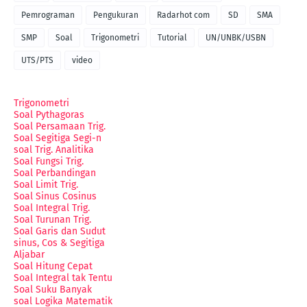
Pemrograman
Pengukuran
Radarhot com
SD
SMA
SMP
Soal
Trigonometri
Tutorial
UN/UNBK/USBN
UTS/PTS
video
Trigonometri
Soal Pythagoras
Soal Persamaan Trig.
Soal Segitiga Segi-n
soal Trig. Analitika
Soal Fungsi Trig.
Soal Perbandingan
Soal Limit Trig.
Soal Sinus Cosinus
Soal Integral Trig.
Soal Turunan Trig.
Soal Garis dan Sudut
sinus, Cos & Segitiga
Aljabar
Soal Hitung Cepat
Soal Integral tak Tentu
Soal Suku Banyak
soal Logika Matematik