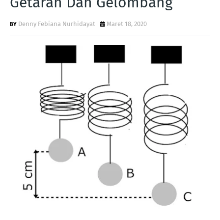
Getaran Dan Gelombang
Denny Febiana Nurhidayat
Maret 18, 2020