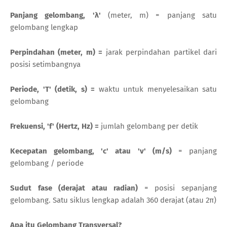
Panjang gelombang, 'λ'
(meter, m) = panjang satu
gelombang lengkap
Perpindahan (meter, m) =
jarak perpindahan partikel dari
posisi setimbangnya
Periode, 'T' (detik, s) =
waktu untuk menyelesaikan satu
gelombang
Frekuensi, 'f' (Hertz, Hz) =
jumlah gelombang per detik
Kecepatan gelombang, 'c' atau 'v' (m/s)
= panjang
gelombang / periode
Sudut fase (derajat atau radian)
= posisi sepanjang
gelombang. Satu siklus lengkap adalah 360 derajat (atau 2π)
Apa itu Gelombang Transversal?