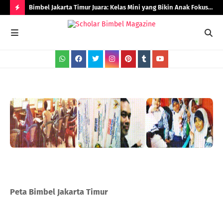
Bimbel Jakarta Timur Juara: Kelas Mini yang Bikin Anak Fokus
Rad
dan Berprestasi
H
O
T
P
O
S
T
S
Peta Bimbel Jakarta Timur