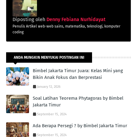
Diposting oleh
Denny Febiana Nurhidayat
Penulis Artikel web-web sains, matematika, teknologi, komputer
coding
ANDA MUNGKIN MENYUKAI POSTINGAN INI
Bimbel Jakarta Timur Juara: Kelas Mini yang
Bikin Anak Fokus dan Berprestasi
January 12, 2026
Soal Latihan Teorema Phytagoras by Bimbel
Jakarta Timur
September 15, 2024
Ada Berapa Persegi ? by Bimbel Jakarta Timur
September 15, 2024