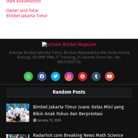
Diah Kusumastuti
Owner and Tutor
Bimbel Jakarta Timur
Scholar Bimbel Jakarta Timur, Bimbel Matematika IPA, Fisika Kimia
Biologi, SD SMP SMA, IT Training, di Jakarta Timur No. Hp:
082210027724
Random Posts
Bimbel Jakarta Timur Juara: Kelas Mini yang
Bikin Anak Fokus dan Berprestasi
January 12, 2026
Radarhot com Breaking News Math Science