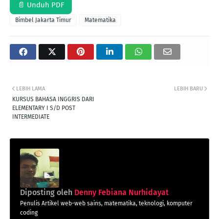
📄 Unduh PDF
Bimbel Jakarta Timur
Matematika
LEBIH LAMA
LEBIH BARU
KURSUS BAHASA INGGRIS DARI
ELEMENTARY I S/D POST
INTERMEDIATE
Diposting oleh
Denny Febiana Nurhidayat
Penulis Artikel web-web sains, matematika, teknologi, komputer
coding