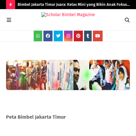
Bimbel Jakarta Timur Juara: Kelas Mini yang Bikin Anak Fokus
Rad
dan Berprestasi
H
O
T
P
O
S
T
S
Peta Bimbel Jakarta Timur