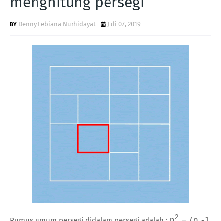
menghitung persegi
Denny Febiana Nurhidayat
Juli 07, 2019
2
n
+ (n -1
Rumus umum persegi didalam persegi adalah :