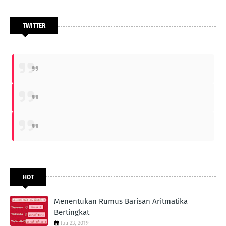
TWITTER
HOT
Menentukan Rumus Barisan Aritmatika
Bertingkat
Juli 23, 2019