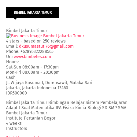
BIMBEL JAKARTA TIMUR
Bimbel Jakarta Timur
4
stars - based on
250
reviews
Email:
dkusumastuti76@gmail.com
Phone:
+62895322288565
Url:
www.bimbeles.com
Hours:
Sat-Sun 08:00am - 17:30pm
Mon-Fri 08:00am - 20:30pm
Cash
Jl. Wijaya Kusuma I, Durensawit, Malaka Sari
Jakarta
,
Jakarta Indonesia
13460
IDR500000
Bimbel Jakarta Timur Bimbingan Belajar Sistem Pembelajaran
Adaptif Soal Matematika IPA Fisika Kimia Biologi SD SMP SMA
Bimbel Jakarta Timur
Institute Pertanian Bogor
4 weeks
Instructors