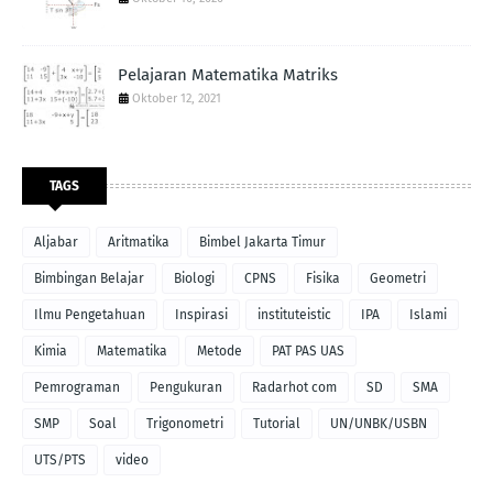
Pelajaran Matematika Matriks
Oktober 12, 2021
TAGS
Aljabar
Aritmatika
Bimbel Jakarta Timur
Bimbingan Belajar
Biologi
CPNS
Fisika
Geometri
Ilmu Pengetahuan
Inspirasi
instituteistic
IPA
Islami
Kimia
Matematika
Metode
PAT PAS UAS
Pemrograman
Pengukuran
Radarhot com
SD
SMA
SMP
Soal
Trigonometri
Tutorial
UN/UNBK/USBN
UTS/PTS
video